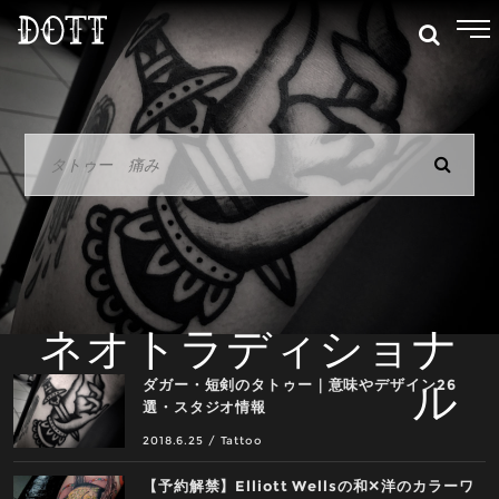
ネオトラディショナ
ル
ダガー・短剣のタトゥー｜意味やデザイン26
選・スタジオ情報
2018.6.25
/
Tattoo
【予約解禁】Elliott Wellsの和✕洋のカラーワ