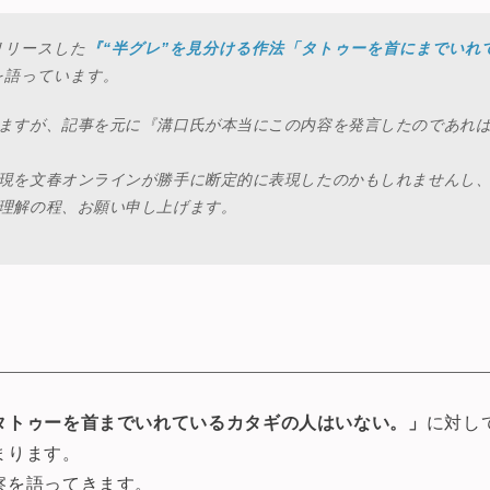
リリースした
『“半グレ”を見分ける作法「タトゥーを首にまでいれ
を語っています。
ますが、記事を元に『溝口氏が本当にこの内容を発言したのであれ
現を文春オンラインが勝手に断定的に表現したのかもしれませんし
理解の程、お願い申し上げます。
タトゥーを首までいれているカタギの人はいない。」
に対し
まります。
察を語ってきます。