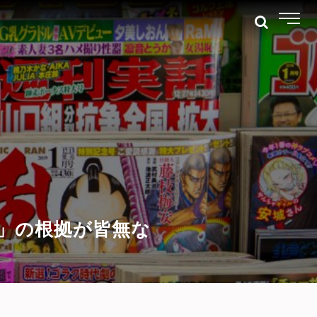
」の根拠が皆無な