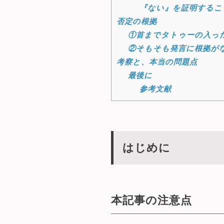
『ない』を証明するこ
否定の根拠
①首までタトゥーの入っ
②そもそも発言に根拠が
考察と、本当の問題点
最後に
参考文献
はじめに
本記事の注意点