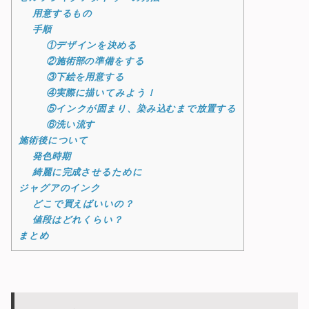
用意するもの
手順
①デザインを決める
②施術部の準備をする
③下絵を用意する
④実際に描いてみよう！
⑤インクが固まり、染み込むまで放置する
⑥洗い流す
施術後について
発色時期
綺麗に完成させるために
ジャグアのインク
どこで買えばいいの？
値段はどれくらい？
まとめ