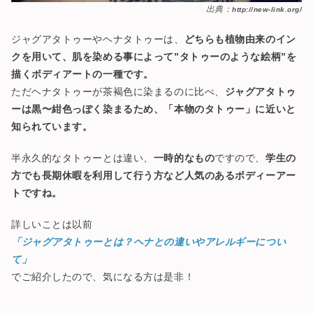
出典：
http://new-link.org/
ジャグアタトゥーやヘナタトゥーは、
どちらも植物由来のイン
クを用いて、肌を染める事によって”タトゥーのような絵柄”を
描くボディアートの一種です。
ただヘナタトゥーが茶褐色に染まるのに比べ、
ジャグアタトゥ
ーは黒〜紺色っぽく染まるため、「本物のタトゥー」に近いと
知られています。
半永久的なタトゥーとは違い、
一時的なもの
ですので、
学生の
方でも長期休暇を利用して行う方など人気のあるボディーアー
トですね。
詳しいことは以前
「ジャグアタトゥーとは？ヘナとの違いやアレルギーについ
て」
でご紹介したので、気になる方は是非！